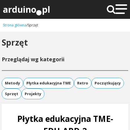
arduino
pl
Strona główna
/
Sprzęt
X
Sprzęt
Przeglądaj wg kategorii
Metody
Płytka edukacyjna TME
Retro
Początkujący
Sprzęt
Projekty
Płytka edukacyjna TME-