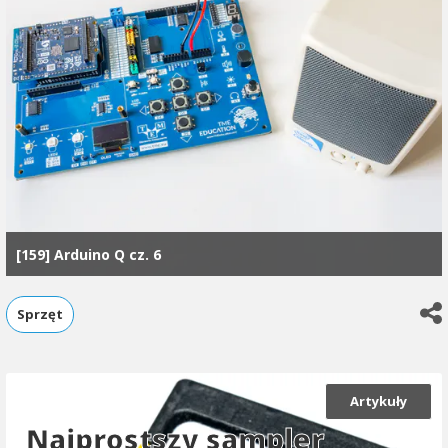
[159] Arduino Q cz. 6
Sprzęt
Artykuły
Najprostszy sampler