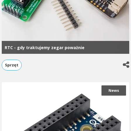
RTC - gdy traktujemy zegar poważnie
Sprzęt
News