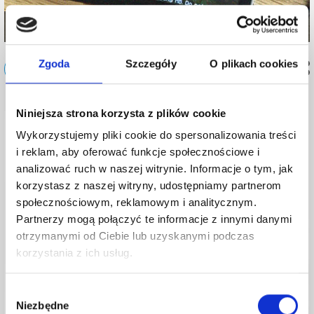
Q praktycznie – pierwsze testy
Zgoda
Szczegóły
O plikach cookies
Sprzęt
Niniejsza strona korzysta z plików cookie
Artykuły
Wykorzystujemy pliki cookie do spersonalizowania treści
Jak okiełznać układ TM1637
i reklam, aby oferować funkcje społecznościowe i
analizować ruch w naszej witrynie. Informacje o tym, jak
korzystasz z naszej witryny, udostępniamy partnerom
społecznościowym, reklamowym i analitycznym.
Partnerzy mogą połączyć te informacje z innymi danymi
otrzymanymi od Ciebie lub uzyskanymi podczas
korzystania z ich usług.
Wybór
Niezbędne
zgody